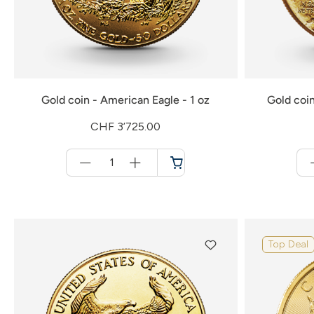
Gold coin - American Eagle - 1 oz
Gold coin
CHF 3’725.00
Menge
für
Shopping
cart
Top Deal