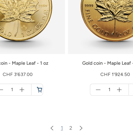
oin - Maple Leaf - 1 oz
Gold coin - Maple Leaf 
CHF 3’637.00
CHF 1’924.50
Menge
Menge
für
für
Shopping
Shopping
cart
cart
1
2