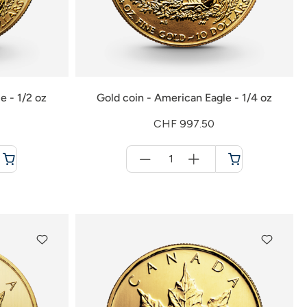
e - 1/2 oz
Gold coin - American Eagle - 1/4 oz
CHF 997.50
Menge
für
Shopping
cart