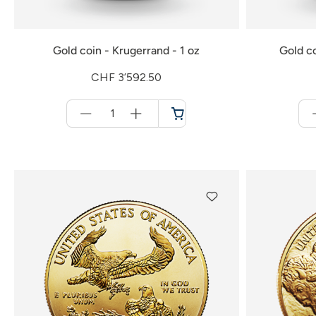
Gold coin - Krugerrand - 1 oz
Gold co
CHF 3’592.50
Menge
für
Shopping
cart