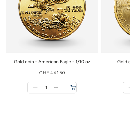
Gold coin - American Eagle - 1/10 oz
Gold c
CHF 441.50
Menge
für
Shopping
cart