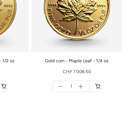
- 1/2 oz
Gold coin - Maple Leaf - 1/4 oz
CHF 1’006.50
Menge
für
Shopping
cart