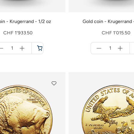
in - Krugerrand - 1/2 oz
Gold coin - Krugerrand 
CHF 1’933.50
CHF 1’015.50
Menge
Menge
für
für
Shopping
Shopping
cart
cart