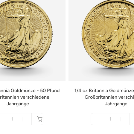
tannia Goldmünze - 50 Pfund
1/4 oz Britannia Goldmünze
ritannien verschiedene
Großbritannien versch
Jahrgänge
Jahrgänge
Menge
Menge
für
für
not
not
available
available