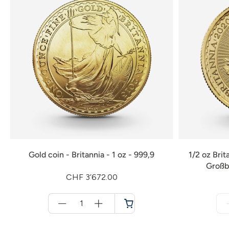
Gold coin - Britannia - 1 oz - 999,9
1/2 oz Bri
Großb
CHF 3’672.00
Menge
für
Shopping
cart