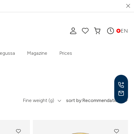
EN
egussa
Magazine
Prices
Fine weight (g)
sort by:
Recommendation
Mon-
9 am