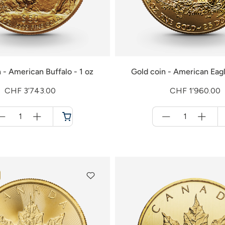
 - American Buffalo - 1 oz
Gold coin - American Eagl
CHF 3’743.00
CHF 1’960.00
Menge
Menge
für
für
Shopping
Shopping
cart
cart