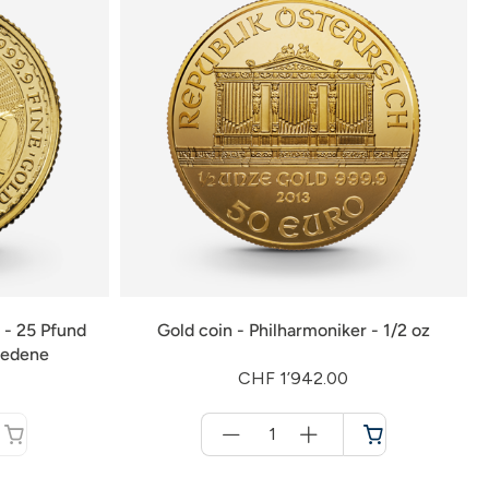
 - 25 Pfund
Gold coin - Philharmoniker - 1/2 oz
iedene
CHF 1’942.00
Menge
für
Shopping
cart