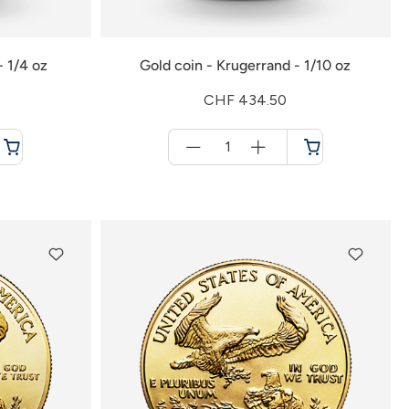
- 1/4 oz
Gold coin - Krugerrand - 1/10 oz
CHF 434.50
Menge
für
Shopping
cart