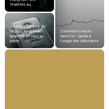
finalistes au
Gendarmenmarkt
Pourquoi acheter de
l’argent en grande
Comment investir
quantité en vaut la
dans l’or – guide à
peine
l’usage des débutants