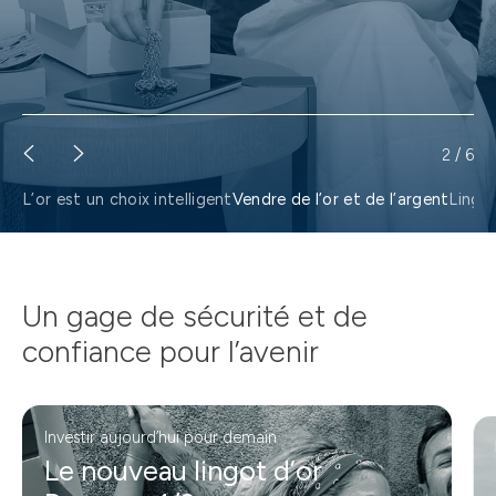
2
/
6
L’or est un choix intelligent
Vendre de l’or et de l’argent
Lingot
Un gage de sécurité et de
confiance pour l’avenir
Investir aujourd’hui pour demain
Le nouveau lingot d’or