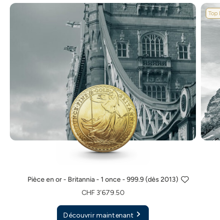
Top 
Pièce en or - Britannia - 1 once - 999.9 (dès 2013)
CHF 3’679.50
Découvrir maintenant