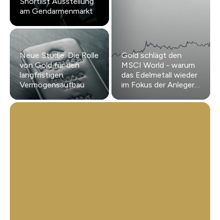
Shortlist Ausstellung
am Gendarmenmarkt
Neue Studie: Die Rolle
Gold schlägt den
von Gold für den
MSCI World - warum
langfristigen
das Edelmetall wieder
Vermögensaufbau
im Fokus der Anleger
steht