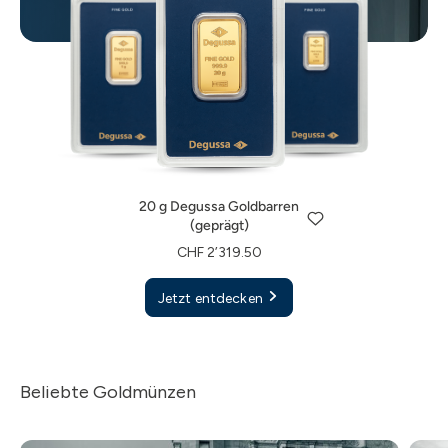
20 g Degussa Goldbarren
(geprägt)
1 g Degussa Goldbarren
5 g Degussa Goldbarren
CHF 2’319.50
(geprägt)
(geprägt)
20 g Degussa Goldbarren
Jetzt entdecken
CHF 125.00
CHF 582.00
(geprägt)
Jetzt entdecken
Jetzt entdecken
CHF 2’319.50
Jetzt entdecken
Beliebte Goldmünzen