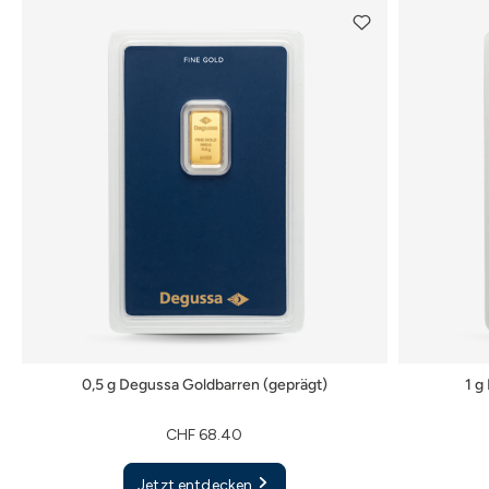
0,5 g Degussa Goldbarren (geprägt)
1 g
CHF 68.40
Jetzt entdecken