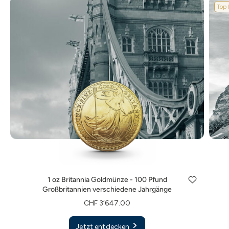
Top 
1 oz Britannia Goldmünze - 100 Pfund
Großbritannien verschiedene Jahrgänge
CHF 3’647.00
Jetzt entdecken