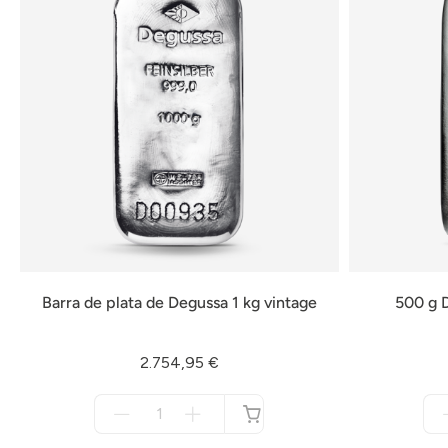
Barra de plata de Degussa 1 kg vintage
500 g D
2.754,95 €
Menge
für
no