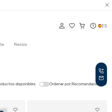
ES
ta
Precios
oductos disponibles
Ordenar por:
Recomendación
Lu-V
10-1