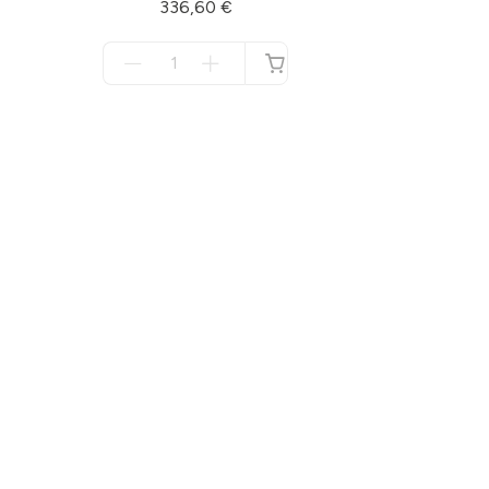
336,60 €
Menge
für
no
disponible