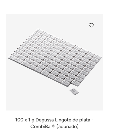
disponible
100 x 1 g Degussa Lingote de plata -
CombiBar® (acuñado)