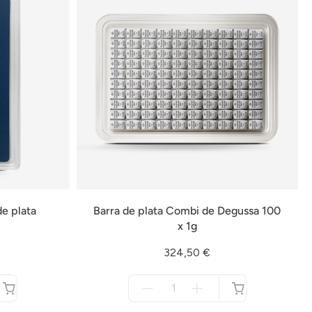
e plata
Barra de plata Combi de Degussa 100
x 1g
324,50 €
Menge
für
no