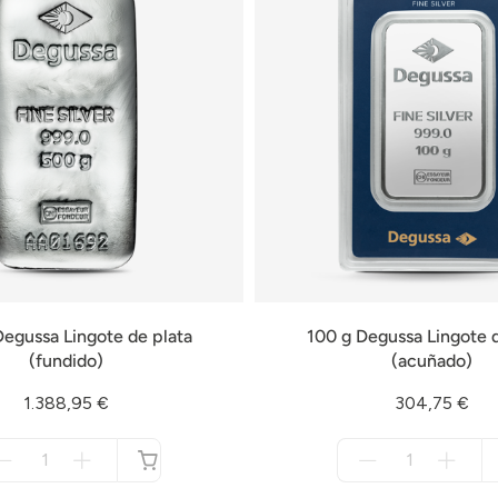
egussa Lingote de plata
100 g Degussa Lingote d
(fundido)
(acuñado)
1.388,95 €
304,75 €
Menge
Menge
für
für
no
no