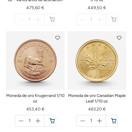
475,60 €
449,50 €
Menge
Menge
für
für
no
no
disponible
disponible
Moneda de oro Krugerrand 1/10
Moneda de oro Canadian Maple
oz
Leaf 1/10 oz
453,40 €
463,20 €
Menge
Menge
für
für
Cesta
Cesta