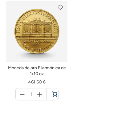
de
de
la
la
compra
compra
Moneda de oro Filarmónica de
1/10 oz
461,60 €
Menge
für
Cesta
de
la
compra