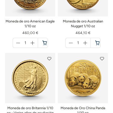
Moneda de oro American Eagle
Moneda de oro Australian
1/10 oz
Nugget 1/10 oz
460,00 €
464,10 €
Menge
Menge
für
für
Cesta
Cesta
de
de
la
la
compra
compra
Moneda de oro Britannia 1/10
Moneda de Oro China Panda
oz - Varios años de acuñación
1/10 oz