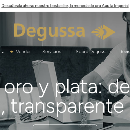
Descúbrala ahora: nuestro bestseller, la moneda de oro Aguila Imperial
ata
Vender
Servicios
Sobre Degussa
Revis
oro y plata: d
, transparente 