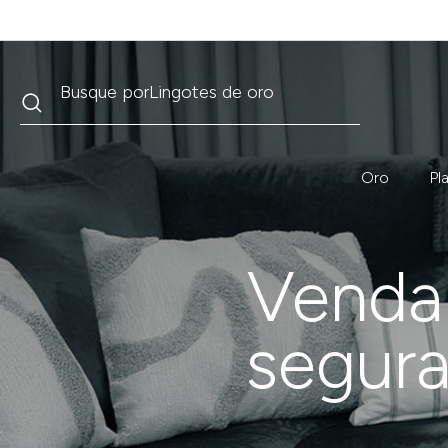
Buscar
Busque por
Krugerrand
Oro
Pl
Venda 
segura