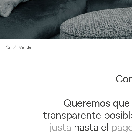
Vender
Con
Queremos que 
transparente posibl
justa
hasta el
pago