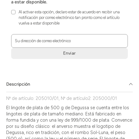
a estar disponible.
Al activar esta opción, declaro estar de acuerdo en recibir una
notificación por correo electrónico tan pronto como el artículo
vuelva a estar disponible
Su dirección de correo electrónico
Enviar
Zum
Absenden
müssen
Sie
Descripción
die
Zustimmung
Nº de artículo: 205010/01, Nº de artículo2: 205000/01
aktivieren.
El lingote de plata de 500 g de Degussa se cuenta entre los
lingotes de plata de tamaño mediano. Está fabricado en
forma fundida y con una ley de 999/1000 de plata. Convence
por su diseño clásico: el anverso muestra el logotipo de
Degussa, rico en tradición, con el rombo Sol-Luna, el peso
(500 g), así como la ley y el número de serie. El lingote de