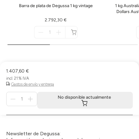
Barra de plata de Degussa 1 kg vintage
1 kg Austral
Dollars Aus
2.792,30 €
Menge
für
no
disponible
1.407,60 €
incl. 21 % IVA
Gastos de envío y entrega
Menge
No disponible actualmente
für
No
disponible
actualmente
Newsletter de Degussa: