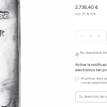
2.736,40 €
incl. 21 % IVA
Menge
für
No
disponible
actualmente
No disponible a
Active la notifica
electrónico tan pr
Al activar esta 
correo electróni
Su dirección de c
Zum