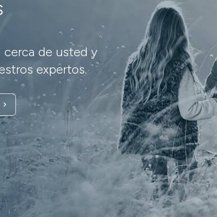
s
 cerca de usted y
stros expertos.