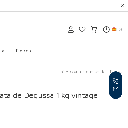
ES
ta
Precios
Volver al resumen de artículos
lata de Degussa 1 kg vintage
Lu-V
10-1