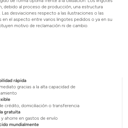
do de forma óptima frente a la oxidación. Los lingotes
, debido al proceso de producción, una estructura
ar. Las desviaciones respecto a las ilustraciones o las
es en el aspecto entre varios lingotes pedidos o ya en su
ituyen motivo de reclamación ni de cambio.
ilidad rápida
mediato gracias a la alta capacidad de
namiento
exible
de crédito, domiciliación o transferencia
a gratuita
y ahorre en gastos de envío
cido mundialmente