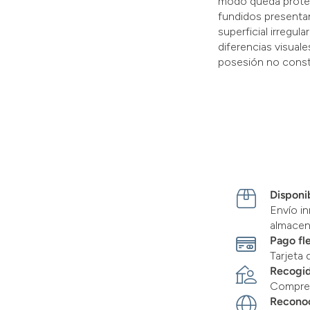
modo queda protegi
fundidos presentan
superficial irregul
diferencias visual
posesión no const
Disponib
Envío in
almace
Pago fl
Tarjeta 
Recogid
Compre 
Recono