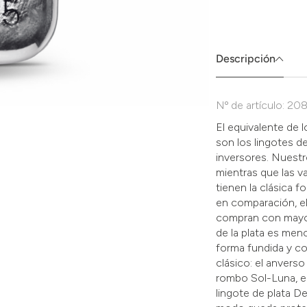
Absenden
müssen
Sie
die
Descripción
Zustimmung
aktivieren.
Nº de artículo: 2
El equivalente de
son los lingotes d
inversores. Nuestr
mientras que las 
tienen la clásica 
en comparación, el
compran con mayor 
de la plata es me
forma fundida y c
clásico: el anvers
rombo Sol-Luna, el
lingote de plata D