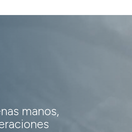
enas manos,
neraciones