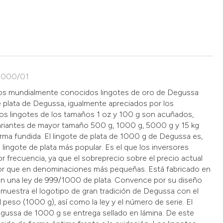
08000/01
 los mundialmente conocidos lingotes de oro de Degussa
e plata de Degussa, igualmente apreciados por los
os lingotes de los tamaños 1 oz y 100 g son acuñados,
variantes de mayor tamaño 500 g, 1000 g, 5000 g y 15 kg
forma fundida. El lingote de plata de 1000 g de Degussa es,
 lingote de plata más popular. Es el que los inversores
frecuencia, ya que el sobreprecio sobre el precio actual
nor que en denominaciones más pequeñas. Está fabricado en
on una ley de 999/1000 de plata. Convence por su diseño
o muestra el logotipo de gran tradición de Degussa con el
 peso (1000 g), así como la ley y el número de serie. El
egussa de 1000 g se entrega sellado en lámina. De este