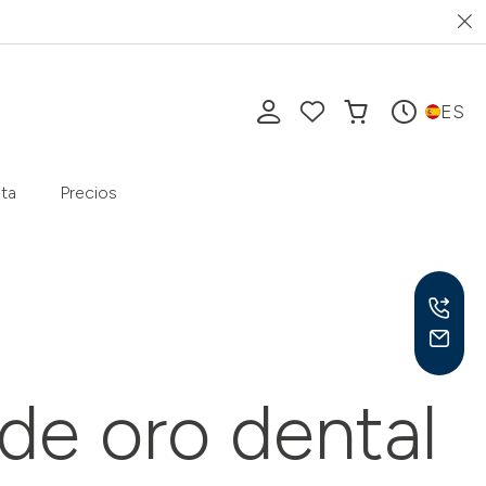
ES
ta
Precios
de oro dental
Lu-V
10-1