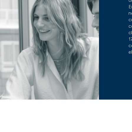
o
E
n
c
c
c
1
c
e