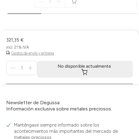
für
no
disponible
321,35 €
incl. 21 % IVA
Gastos de envío y entrega
Menge
No disponible actualmente
für
No
disponible
actualmente
Newsletter de Degussa:
Información exclusiva sobre metales preciosos.
Manténgase siempre informado sobre los
acontecimientos más importantes del mercado de
metales preciosos