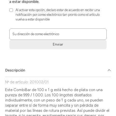
a estar disponible.
Al activar esta opción, declaro estar de acuerdo en recibir una
notificación por correo electrónico tan pronto como el artículo
vuelva a estar disponible
Su dirección de correo electrónico
Enviar
Zum
Absenden
müssen
Sie
Descripción
die
Zustimmung
Nº de artículo: 201002/01
aktivieren.
Este CombiBar de 100 x 1 g está hecho de plata con una
pureza de 999 / 1.000. Los 100 lingotes diseñados
individualmente, con un peso de 1 g cada uno, se pueden
separar entre sí de forma muy sencilla y sin pérdida de
material por las líneas de rotura previstas. Así puede dividir el
lingote, si lo necesita, exactamente según sus deseos, por