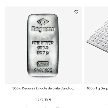
500 g Degussa Lingote de plata (fundido)
100 x 1 g Deg
1.373,25 €
Menge