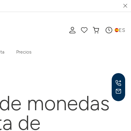
ES
ta
Precios
 de monedas
Lu-V
ta de
10-1