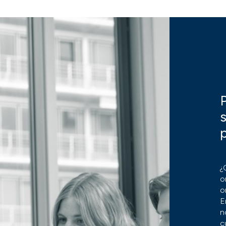
¿
o
o
E
n
c