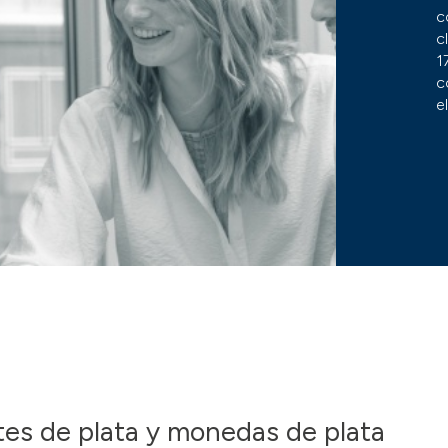
c
c
1
c
e
es de plata y monedas de plata