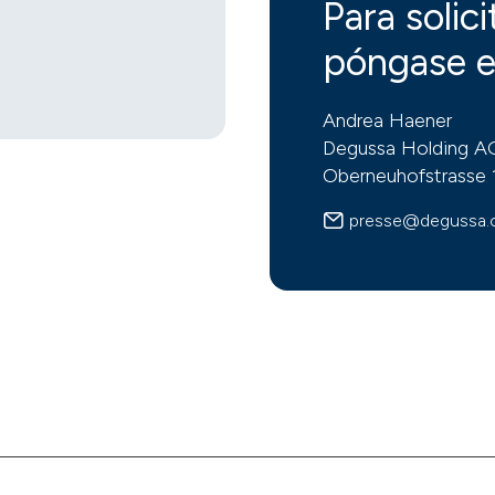
r
Para solic
póngase e
Andrea Haener
Degussa Holding A
Oberneuhofstrasse 
presse@degussa