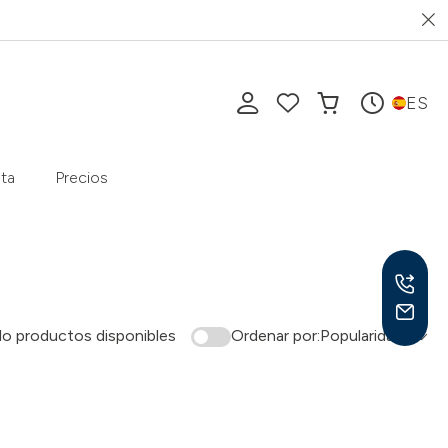
ES
ta
Precios
lo productos disponibles
Ordenar por:
Popularidad
Lu-V
10-1