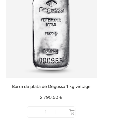
Barra de plata de Degussa 1 kg vintage
2.790,50 €
Menge
für
no
disponible