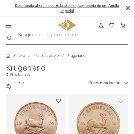
Descúbrala ahora: nuestro bestseller, la moneda de oro Aguila
Imperial
Buscar
Busque por
Lingotes de oro
Oro
Monedas de oro
Krügerrand
Krügerrand
4 Productos
Filtrar
Recomendación