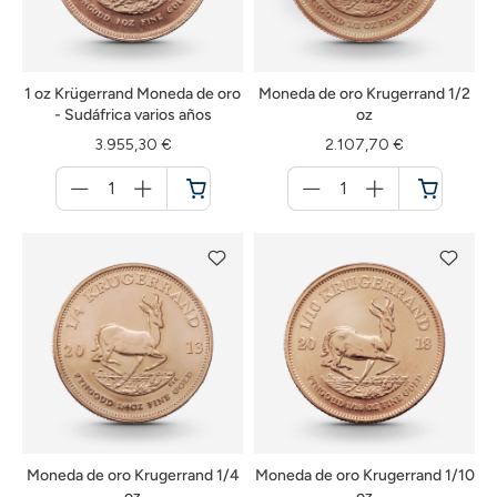
1 oz Krügerrand Moneda de oro
Moneda de oro Krugerrand 1/2
- Sudáfrica varios años
oz
3.955,30 €
2.107,70 €
Menge
Menge
für
für
Cesta
Cesta
de
de
la
la
compra
compra
Moneda de oro Krugerrand 1/4
Moneda de oro Krugerrand 1/10
oz
oz