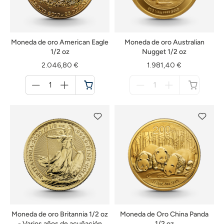
Moneda de oro American Eagle
Moneda de oro Australian
1/2 oz
Nugget 1/2 oz
2.046,80 €
1.981,40 €
Menge
Menge
für
für
Cesta
no
de
disponible
la
compra
Moneda de oro Britannia 1/2 oz
Moneda de Oro China Panda
- Varios años de acuñación
1/2 oz