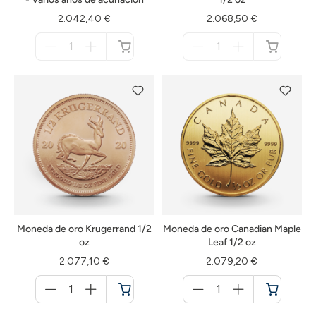
2.042,40 €
2.068,50 €
Menge
Menge
für
für
no
no
disponible
disponible
Moneda de oro Krugerrand 1/2
Moneda de oro Canadian Maple
oz
Leaf 1/2 oz
2.077,10 €
2.079,20 €
Menge
Menge
für
für
Cesta
Cesta