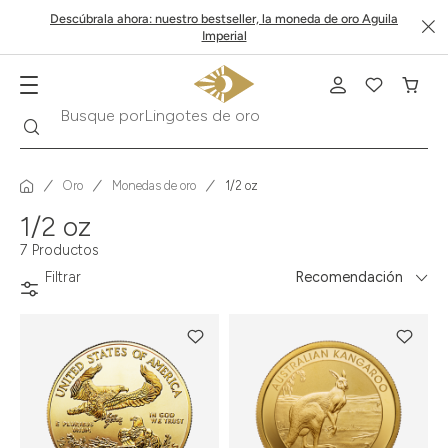
Descúbrala ahora: nuestro bestseller, la moneda de oro Aguila
Imperial
Lingotes de oro
Buscar
Busque por
Oro
Monedas de oro
1/2 oz
1/2 oz
7 Productos
Filtrar
Recomendación