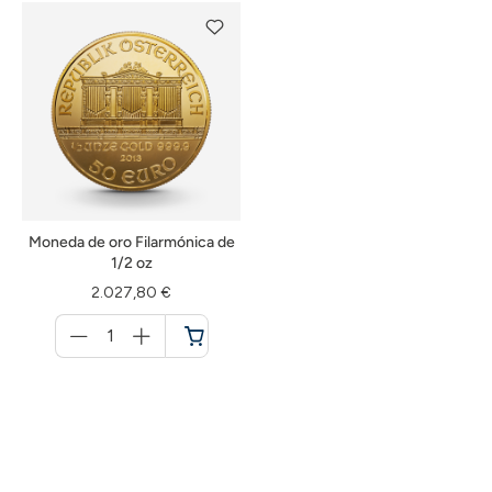
de
de
la
la
compra
compra
Moneda de oro Filarmónica de
1/2 oz
2.027,80 €
Menge
für
Cesta
de
la
compra