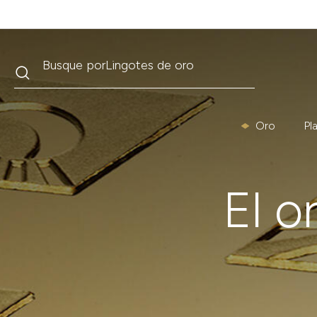
Buscar
Busque por
Krugerrand
Oro
Pl
El o