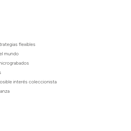
rategias flexibles
 el mundo
micrograbados
s
osible interés coleccionista
ianza