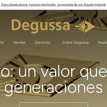
Descúbrala ahora: nuestro bestseller, la moneda de oro Aguila Imperial
ata
Vender
Servicios
Sobre Degussa
Revis
ro: un valor qu
generaciones