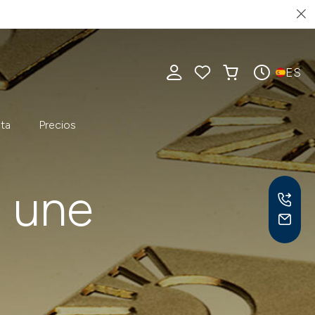
ES
ta
Precios
e une
Lu-V
10-1