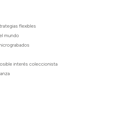
rategias flexibles
 el mundo
micrograbados
osible interés coleccionista
ianza