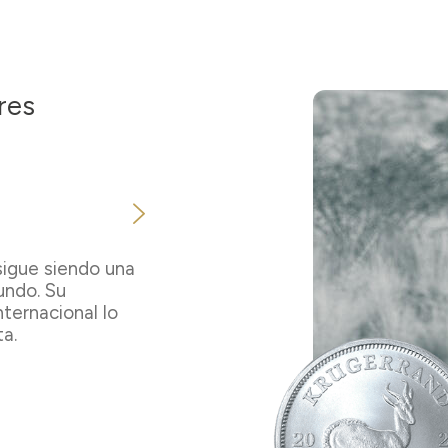
res
sigue siendo una
undo. Su
nternacional lo
a.