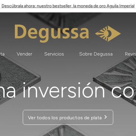
Descúbrala ahora: nuestro bestseller, la moneda de oro Aguila Imperial
ata
Vender
Servicios
Sobre Degussa
Revis
na inversión c
Ver todos los productos de plata