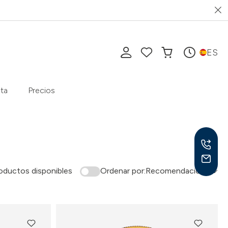
ES
ta
Precios
oductos disponibles
Ordenar por:
Recomendación
Lu-V
10-1