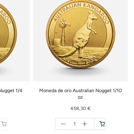
Nugget 1/4
Moneda de oro Australian Nugget 1/10
oz
458,30 €
Menge
für
Cesta