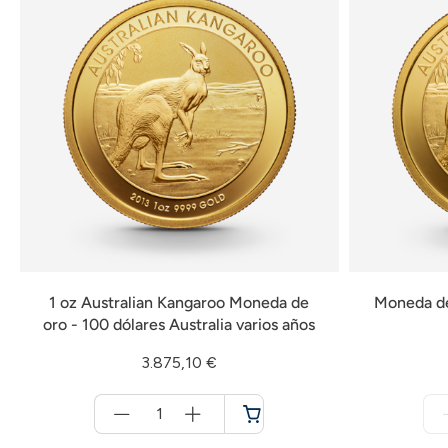
1 oz Australian Kangaroo Moneda de
Moneda de
oro - 100 dólares Australia varios años
3.875,10 €
Menge
für
Cesta