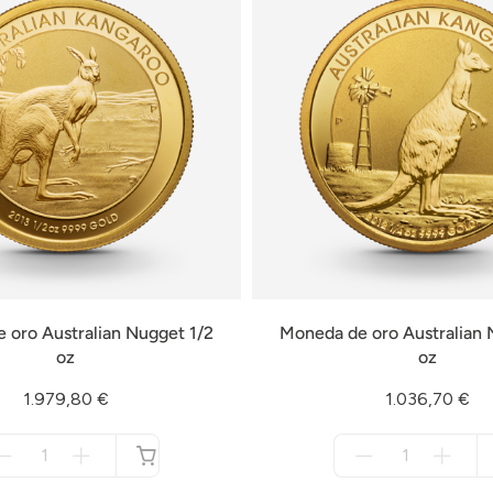
 oro Australian Nugget 1/2
Moneda de oro Australian 
oz
oz
1.979,80 €
1.036,70 €
Menge
Menge
für
für
no
no