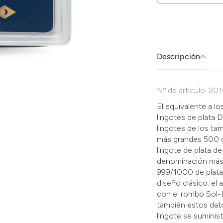
Zum
Absenden
müssen
Sie
die
Descripción
Zustimmung
aktivieren.
Nº de artículo: 20
El equivalente a 
lingotes de plata 
lingotes de los ta
más grandes 500 g,
lingote de plata de
denominación más 
999/1000 de plata,
diseño clásico: el
con el rombo Sol-L
también estos dato
lingote se suminist