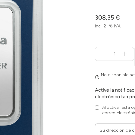
308,35 €
incl. 21 % IVA
Menge
für
No
disponible
actualmente
No disponible a
Active la notifica
electrónico tan pr
Al activar esta 
correo electróni
Su dirección de c