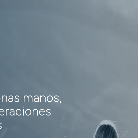
enas manos,
neraciones
s