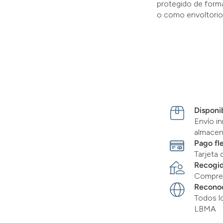
protegido de forma
o como envoltorio 
Disponib
Envío in
almace
Pago fl
Tarjeta 
Recogid
Compre 
Recono
Todos l
LBMA