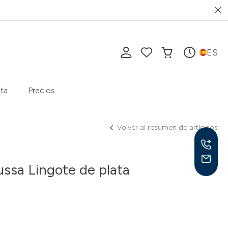
ES
ta
Precios
Volver al resumen de artículos
ssa Lingote de plata
Lu-V
10-1