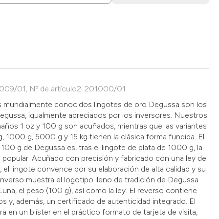
1009/01, Nº de artículo2: 201000/01
los mundialmente conocidos lingotes de oro Degussa son los
Degussa, igualmente apreciados por los inversores. Nuestros
maños 1 oz y 100 g son acuñados, mientras que las variantes
 1000 g, 5000 g y 15 kg tienen la clásica forma fundida. El
 100 g de Degussa es, tras el lingote de plata de 1000 g, la
popular. Acuñado con precisión y fabricado con una ley de
 el lingote convence por su elaboración de alta calidad y su
 anverso muestra el logotipo lleno de tradición de Degussa
una, el peso (100 g), así como la ley. El reverso contiene
s y, además, un certificado de autenticidad integrado. El
ra en un blíster en el práctico formato de tarjeta de visita,