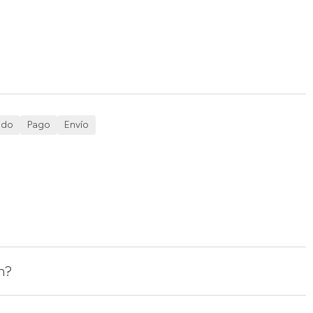
ido
Pago
Envío
n?