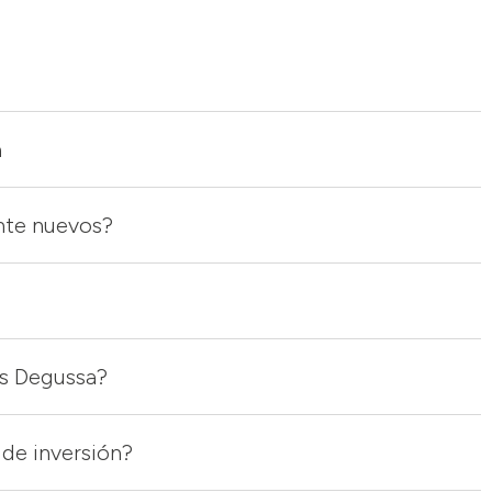
a
nte nuevos?
es Degussa?
 de inversión?