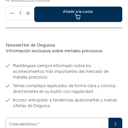
Menge
Añadir a la cesta
für
Añadir
a
la
cesta
Newsletter de Degussa:
Información exclusiva sobre metales preciosos.
Manténgase siempre informado sobre los
acontecimientos más importantes del mercado de
metales preciosos
Temas complejos explicados de forma clara y concisa,
directamente en su buzón con regularidad
Acceso anticipado a tendencias apasionantes y nuevas
ofertas de Degussa
Correo electrónico
*