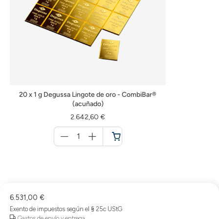
20 x 1 g Degussa Lingote de oro - CombiBar®
(acuñado)
2.642,60 €
Menge
für
Cesta
de
la
compra
6.531,00 €
Exento de impuestos según el § 25c UStG
Gastos de envío y entrega