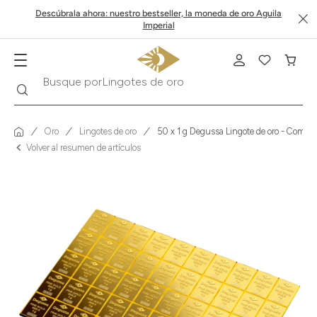
Descúbrala ahora: nuestro bestseller, la moneda de oro Aguila
Imperial
Buscar
Busque por
Krugerrand
Oro
Lingotes de oro
50 x 1 g Degussa Lingote de oro - Combi
Volver al resumen de artículos