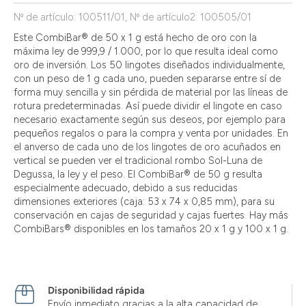
Nº de artículo: 100511/01, Nº de artículo2: 100505/01
Este CombiBar® de 50 x 1 g está hecho de oro con la
máxima ley de 999,9 / 1.000, por lo que resulta ideal como
oro de inversión. Los 50 lingotes diseñados individualmente,
con un peso de 1 g cada uno, pueden separarse entre sí de
forma muy sencilla y sin pérdida de material por las líneas de
rotura predeterminadas. Así puede dividir el lingote en caso
necesario exactamente según sus deseos, por ejemplo para
pequeños regalos o para la compra y venta por unidades. En
el anverso de cada uno de los lingotes de oro acuñados en
vertical se pueden ver el tradicional rombo Sol-Luna de
Degussa, la ley y el peso. El CombiBar® de 50 g resulta
especialmente adecuado, debido a sus reducidas
dimensiones exteriores (caja: 53 x 74 x 0,85 mm), para su
conservación en cajas de seguridad y cajas fuertes. Hay más
CombiBars® disponibles en los tamaños 20 x 1 g y 100 x 1 g.
Disponibilidad rápida
Envío inmediato gracias a la alta capacidad de