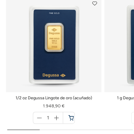
1/2 oz Degussa Lingote de oro (acuñado)
1 g Degu
1.948,90 €
Menge
für
Cesta
de