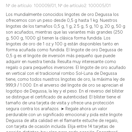
Nº de artículo: 100009/01, Nº de artículo2: 100005/01
Los mundialmente conocidos lingotes de oro Degussa los
ofrecemos con un peso desde 0,5 g hasta 1 kg. Nuestros
lingotes de los tamaños 0,5 g, 1 g, 2.5 g, 5 g, 10 g, 20 g, 50 g
son acuñados, mientras que las variantes más grandes (250
g, 500 g, 1000 g) tienen la clásica forma fundida. Los
lingotes de oro de 1 oz y 100 g están disponibles tanto en
forma acuñada como fundida. El lingote de oro Degussa de
0,5 g es el lingote de inversión más pequeño que puede
adquirir en nuestra tienda. Resulta muy interesante como
regalo o para pequeños inversores. El lingote de oro acuñado
en vertical con el tradicional rombo Sol-Luna de Degussa
tiene, como todos nuestros lingotes de oro, la máxima ley de
999,9 / 1.000. En el anverso del lingote de oro se aprecian el
logotipo de Degussa, la ley y el peso. En el reverso del blíster
se distingue el certificado de autenticidad. El blíster tiene el
tamaño de una tarjeta de visita y ofrece una protección
segura contra los arañazos. ➤ Regale ahora un valor
perdurable con un significado emocional y pida este lingote
Degussa de alta calidad en el flamante estuche de regalo,
con tarjeta de ocasión incluida. Elija entre 14 tarjetas de