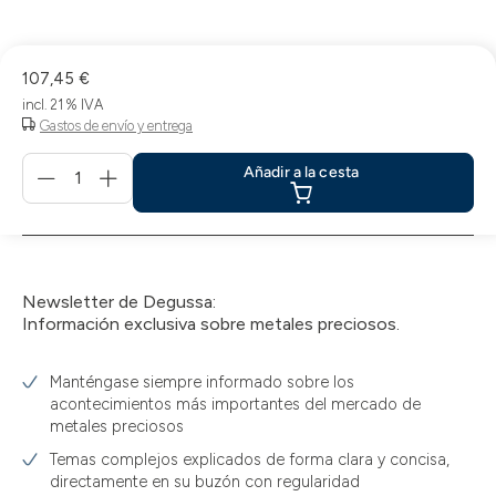
la
compra
107,45 €
incl. 21 % IVA
Gastos de envío y entrega
Menge
Añadir a la cesta
für
Añadir
a
la
cesta
Newsletter de Degussa:
Información exclusiva sobre metales preciosos.
Manténgase siempre informado sobre los
acontecimientos más importantes del mercado de
metales preciosos
Temas complejos explicados de forma clara y concisa,
directamente en su buzón con regularidad