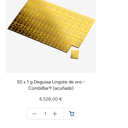
50 x 1 g Degussa Lingote de oro -
CombiBar® (acuñado)
6.528,00 €
Menge
für
Cesta
de