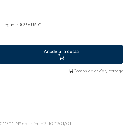
s según el § 25c UStG
Añadir a la cesta
Gastos de envío y entrega
0211/01, Nº de artículo2: 100201/01