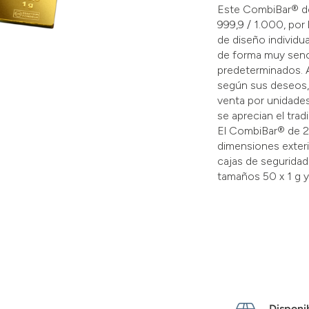
Este CombiBar® de
999,9 / 1.000, por
de diseño individu
de forma muy senci
predeterminados. A
según sus deseos,
venta por unidades
se aprecian el trad
El CombiBar® de 20
dimensiones exteri
cajas de seguridad
tamaños 50 x 1 g y
Disponib