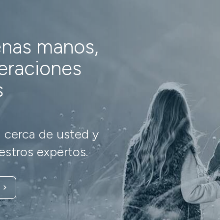
enas manos,
neraciones
s
 cerca de usted y
stros expertos.