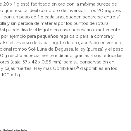
 20 x 1 g está fabricado en oro con la máxima pureza de
 lo que resulta ideal como oro de inversión. Los 20 lingotes
al, con un peso de 1 g cada uno, pueden separarse entre sí
lla y sin pérdida de material por los puntos de rotura
sí puede dividir el lingote en caso necesario exactamente
 por ejemplo para pequeños regalos o para la compra y
. En el anverso de cada lingote de oro, acuñado en vertical,
icional rombo Sol-Luna de Degussa, la ley (pureza) y el peso.
 g resulta especialmente indicado, gracias a sus reducidas
ores (caja: 37 x 42 x 0,85 mm), para su conservación en
 y cajas fuertes. Hay más CombiBars® disponibles en los
 100 x 1 g.
ilidad rápida