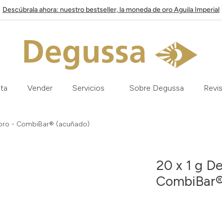
Descúbrala ahora: nuestro bestseller, la moneda de oro Aguila Imperial
ata
Vender
Servicios
Sobre Degussa
Revis
 oro - CombiBar® (acuñado)
20 x 1 g D
CombiBar®