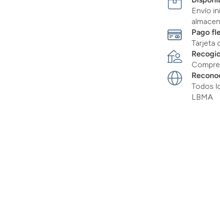
Envío in
almace
Pago fl
Tarjeta 
Recogid
Compre 
Recono
Todos l
LBMA