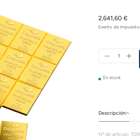
2.641,60 €
Exento de impuesto
Menge
für
Añadir
a
la
En stock
cesta
Descripción
Nº de artículo: 10