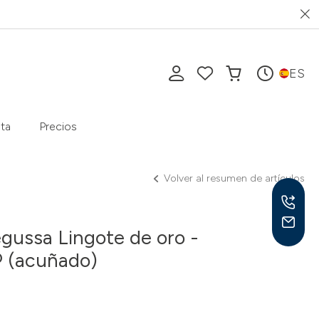
ES
ta
Precios
Volver al resumen de artículos
egussa Lingote de oro -
 (acuñado)
Lu-V
10-1