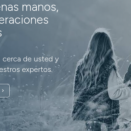
enas manos,
neraciones
s
 cerca de usted y
stros expertos.