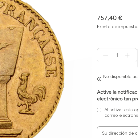
757,40 €
Exento de impuesto
Menge
für
No
disponible
actualmente
No disponible a
Active la notifica
electrónico tan pr
Al activar esta 
correo electróni
Su dirección de c