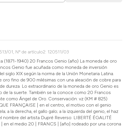
0513/01, Nº de artículo2: 120511/03
lica (1871-1940) 20 Francos Genio (año) La moneda de oro
rancos Genio fue acuñada como moneda de inversión
 del siglo XIX según la norma de la Unión Monetaria Latina.
 oro fino de 900 milésimas con una aleación de cobre para
de dureza. Lo extraordinario de la moneda de oro Genio es
o de la suerte. También se la conoce como 20 Francos
te como Ángel de Oro. Conservación: vz (KM # 825)
UE FRANÇAISE | en el centro, el motivo con el genio
a; a la derecha, el gallo galo; a la izquierda del genio, el haz
, el nombre del artista Dupré Reverso: LIBERTÉ ÉGALITÉ
| en el medio 20 | FRANCS | [año] rodeado por una corona