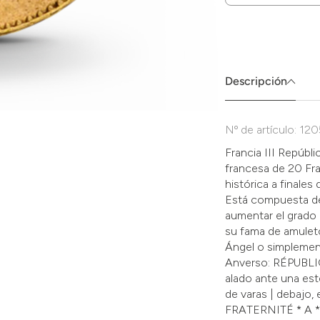
Zum
Absenden
müssen
Sie
die
Descripción
Zustimmung
aktivieren.
Nº de artículo: 12
Francia III Repúb
francesa de 20 F
histórica a finales
Está compuesta de
aumentar el grado 
su fama de amulet
Ángel o simplemen
Anverso: RÉPUBLIQ
alado ante una estel
de varas | debajo
FRATERNITÉ * A * 