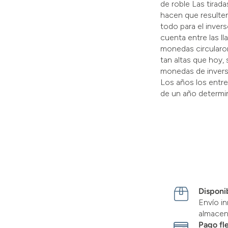
de roble Las tirad
hacen que resulten
todo para el inve
cuenta entre las l
monedas circularo
tan altas que hoy,
monedas de invers
Los años los entre
de un año determi
Disponib
Envío in
almace
Pago fl