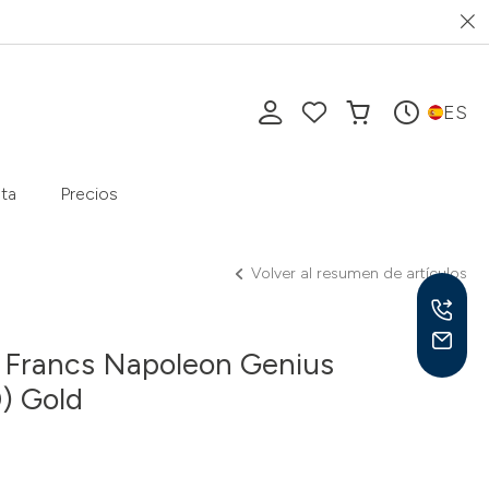
ES
ta
Precios
Volver al resumen de artículos
0 Francs Napoleon Genius
) Gold
Lu-V
10-1