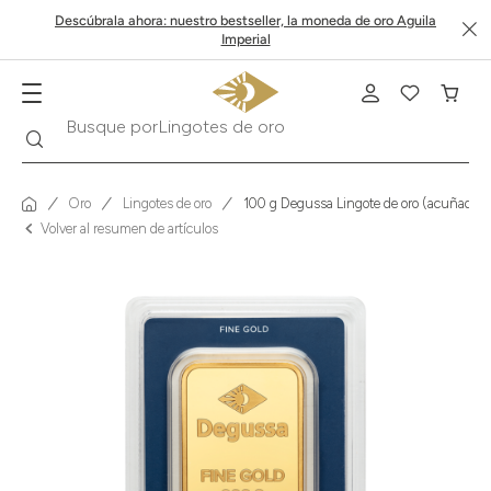
Descúbrala ahora: nuestro bestseller, la moneda de oro Aguila
Imperial
Buscar
Busque por
Krugerrand
Oro
Lingotes de oro
100 g Degussa Lingote de oro (acuñado)
Volver al resumen de artículos