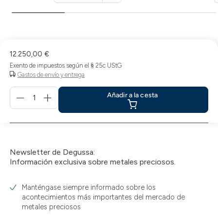
Cesta
de
la
compra
12.250,00 €
Exento de impuestos según el § 25c UStG
Gastos de envío y entrega
Menge
Añadir a la cesta
für
Añadir
a
la
cesta
Newsletter de Degussa:
Información exclusiva sobre metales preciosos.
Manténgase siempre informado sobre los
acontecimientos más importantes del mercado de
metales preciosos