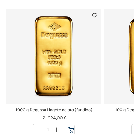
1000 g Degussa Lingote de oro (fundido)
100 g Deg
121.924,00 €
Menge
für