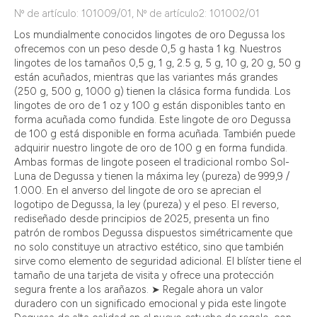
Nº de artículo: 101009/01, Nº de artículo2: 101002/01
Los mundialmente conocidos lingotes de oro Degussa los
ofrecemos con un peso desde 0,5 g hasta 1 kg. Nuestros
lingotes de los tamaños 0,5 g, 1 g, 2.5 g, 5 g, 10 g, 20 g, 50 g
están acuñados, mientras que las variantes más grandes
(250 g, 500 g, 1000 g) tienen la clásica forma fundida. Los
lingotes de oro de 1 oz y 100 g están disponibles tanto en
forma acuñada como fundida. Este lingote de oro Degussa
de 100 g está disponible en forma acuñada. También puede
adquirir nuestro lingote de oro de 100 g en forma fundida.
Ambas formas de lingote poseen el tradicional rombo Sol-
Luna de Degussa y tienen la máxima ley (pureza) de 999,9 /
1.000. En el anverso del lingote de oro se aprecian el
logotipo de Degussa, la ley (pureza) y el peso. El reverso,
rediseñado desde principios de 2025, presenta un fino
patrón de rombos Degussa dispuestos simétricamente que
no solo constituye un atractivo estético, sino que también
sirve como elemento de seguridad adicional. El blíster tiene el
tamaño de una tarjeta de visita y ofrece una protección
segura frente a los arañazos. ➤ Regale ahora un valor
duradero con un significado emocional y pida este lingote