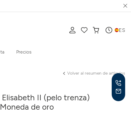
ES
ta
Precios
Volver al resumen de artículos
Elisabeth II (pelo trenza)
 Moneda de oro
Lu-V
10-1