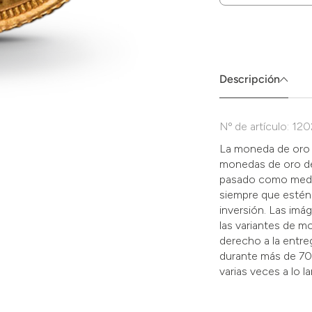
Zum
Absenden
müssen
Sie
die
Descripción
Zustimmung
aktivieren.
Nº de artículo: 12
La moneda de oro d
monedas de oro de 
pasado como medio
siempre que estén
inversión. Las imá
las variantes de m
derecho a la entreg
durante más de 70
varias veces a lo l