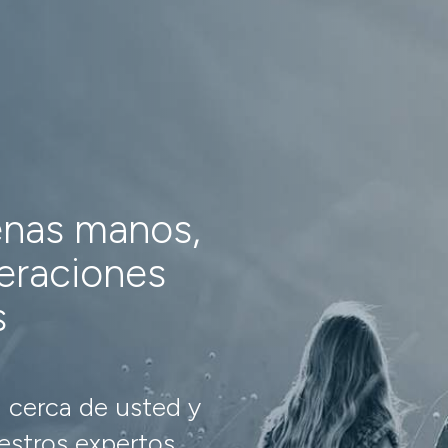
enas manos,
neraciones
s
 cerca de usted y
stros expertos.