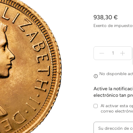
938,30 €
Exento de impuesto
Menge
für
No
disponible
actualmente
No disponible a
Active la notifica
electrónico tan pr
Al activar esta 
correo electróni
Su dirección de c