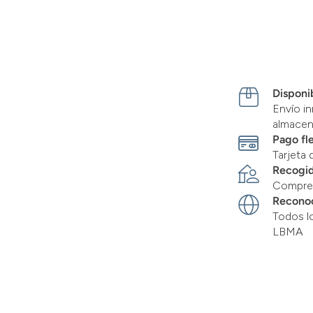
Disponib
Envío in
almace
Pago fl
Tarjeta 
Recogid
Compre 
Recono
Todos l
LBMA