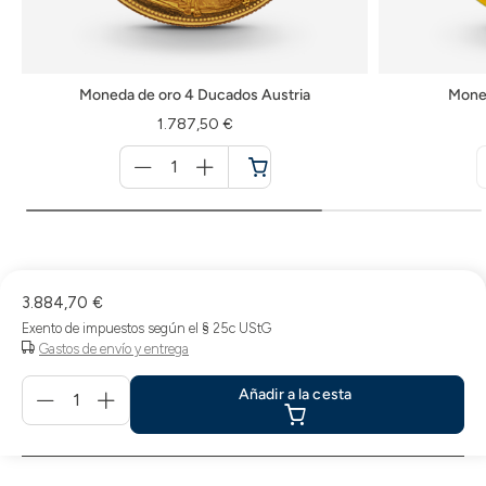
Moneda de oro 4 Ducados Austria
Moned
1.787,50 €
Menge
für
Cesta
de
la
compra
3.884,70 €
Exento de impuestos según el § 25c UStG
Gastos de envío y entrega
Menge
Añadir a la cesta
für
Añadir
a
la
cesta