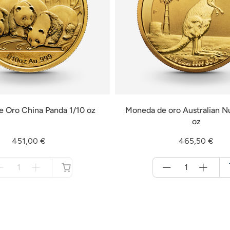
 Oro China Panda 1/10 oz
Moneda de oro Australian N
oz
451,00 €
465,50 €
Menge
Menge
für
für
no
Cesta
disponible
de
la
compra