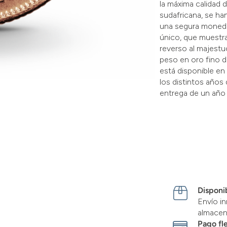
la máxima calidad 
sudafricana, se ha
una segura moneda 
único, que muestra
reverso al majestuo
peso en oro fino d
está disponible en
los distintos años
entrega de un año
Disponib
Envío in
almace
Pago fl