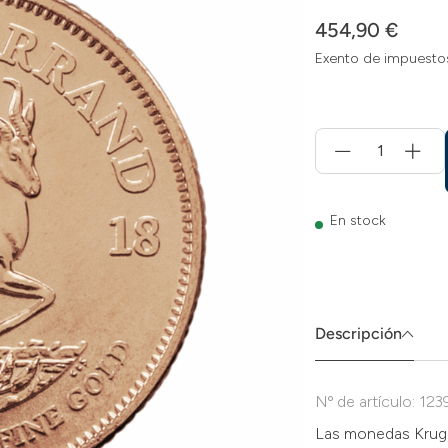
454,90 €
Exento de impuesto
Menge
für
Añadir
a
la
En stock
cesta
Descripción
Nº de artículo: 12
Las monedas Krug