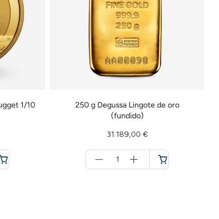
ugget 1/10
250 g Degussa Lingote de oro
(fundido)
31.189,00 €
Menge
für
Cesta
de
la
compra