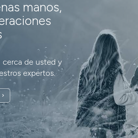
enas manos,
neraciones
s
 cerca de usted y
stros expertos.