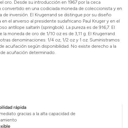
del oro. Desde su introducción en 1967 por la ceca
n convertido en una codiciada moneda de coleccionista y en
de inversión. El Krugerrand se distingue por su diseño
 en el anverso al presidente sudafricano Paul Kruger y en el
so antílope saltarín (springbok). La pureza es de 916,7. El
e la moneda de oro de 1/10 oz es de 3,11 g. El Krugerrand
 otras denominaciones: 1/4 oz, 1/2 oz y 1 oz. Suministramos
 de acuñación según disponibilidad. No existe derecho a la
 de acuñación determinado.
ilidad rápida
mediato gracias a la alta capacidad de
namiento
exible