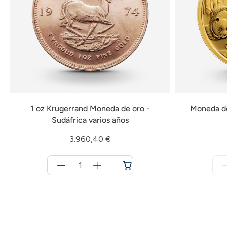
1 oz Krügerrand Moneda de oro -
Moneda de
Sudáfrica varios años
3.960,40 €
Menge
für
Cesta
de
la
compra