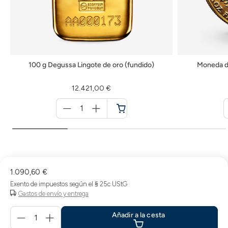
100 g Degussa Lingote de oro (fundido)
Moneda d
12.421,00 €
Menge
für
Cesta
de
la
compra
1.090,60 €
Exento de impuestos según el § 25c UStG
Gastos de envío y entrega
Menge
Añadir a la cesta
für
Añadir