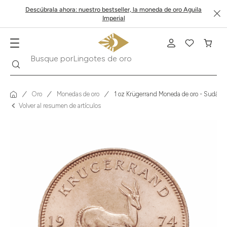
Descúbrala ahora: nuestro bestseller, la moneda de oro Aguila
Imperial
Buscar
Busque por
Krugerrand
Oro
Monedas de oro
1 oz Krügerrand Moneda de oro - Sudáfric
Volver al resumen de artículos