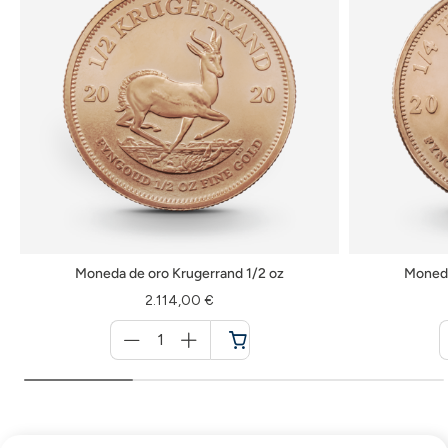
Moneda de oro Krugerrand 1/2 oz
Moneda
2.114,00 €
Menge
für
Cesta
de
la
compra