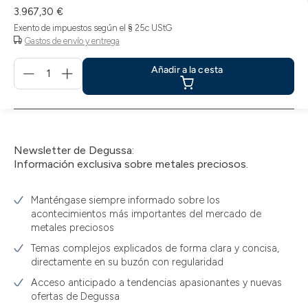
3.967,30 €
Exento de impuestos según el § 25c UStG
Gastos de envío y entrega
Menge
Añadir a la cesta
für
Añadir
a
la
cesta
Newsletter de Degussa:
Información exclusiva sobre metales preciosos.
Manténgase siempre informado sobre los
acontecimientos más importantes del mercado de
metales preciosos
Temas complejos explicados de forma clara y concisa,
directamente en su buzón con regularidad
Acceso anticipado a tendencias apasionantes y nuevas
ofertas de Degussa