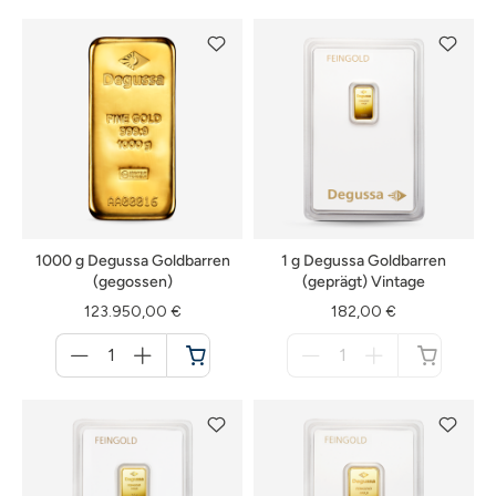
1000 g Degussa Goldbarren
1 g Degussa Goldbarren
(gegossen)
(geprägt) Vintage
123.950,00 €
182,00 €
Menge
Menge
für
für
Warenkorb
nicht
verfügbar