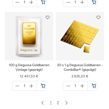
für
für
Warenkorb
Warenkorb
100 g Degussa Goldbarren
20 x 1 g Degussa Goldbarren -
Vintage (geprägt)
CombiBar® (geprägt)
12.451,50 €
2.635,20 €
Menge
Menge
für
für
Warenkorb
Warenkorb
1
2