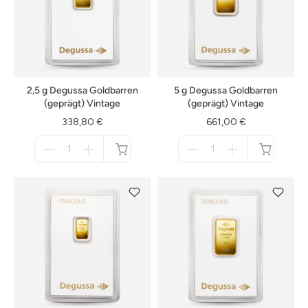
2,5 g Degussa Goldbarren
5 g Degussa Goldbarren
(geprägt) Vintage
(geprägt) Vintage
338,80 €
661,00 €
Menge
Menge
für
für
nicht
nicht
verfügbar
verfügbar