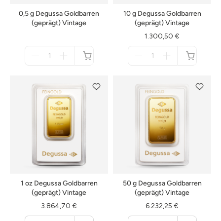
0,5 g Degussa Goldbarren
10 g Degussa Goldbarren
(geprägt) Vintage
(geprägt) Vintage
1.300,50 €
Menge
Menge
für
für
nicht
nicht
verfügbar
verfügbar
1 oz Degussa Goldbarren
50 g Degussa Goldbarren
(geprägt) Vintage
(geprägt) Vintage
3.864,70 €
6.232,25 €
Menge
Menge