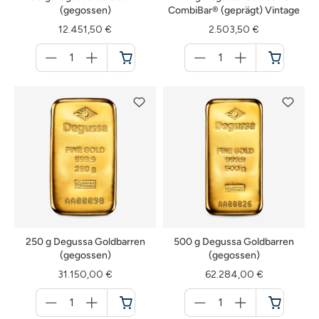
(gegossen)
CombiBar® (geprägt) Vintage
12.451,50 €
2.503,50 €
Menge
Menge
für
für
Warenkorb
Warenkorb
250 g Degussa Goldbarren
500 g Degussa Goldbarren
(gegossen)
(gegossen)
31.150,00 €
62.284,00 €
Menge
Menge
für
für
Warenkorb
Warenkorb