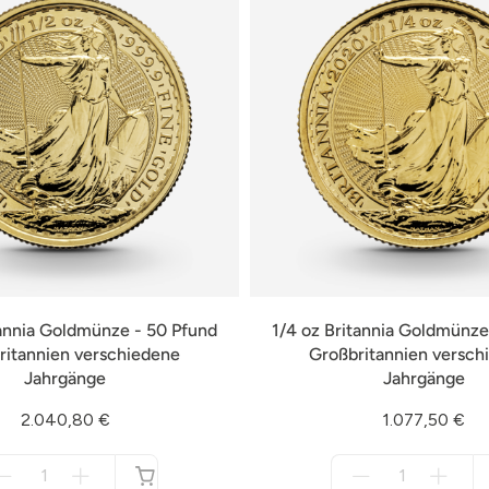
tannia Goldmünze - 50 Pfund
1/4 oz Britannia Goldmünze
ritannien verschiedene
Großbritannien versch
Jahrgänge
Jahrgänge
2.040,80 €
1.077,50 €
Menge
Menge
für
für