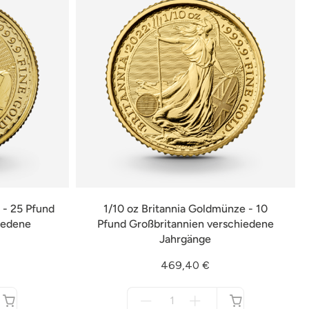
 - 25 Pfund
1/10 oz Britannia Goldmünze - 10
iedene
Pfund Großbritannien verschiedene
Jahrgänge
469,40 €
Menge
für