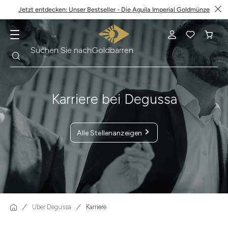
Jetzt entdecken: Unser Bestseller - Die Aguila Imperial Goldmünze
Suche
Suchen Sie nach
Krügerrand
Karriere bei Degussa
Alle Stellenanzeigen
Über Degussa
Karriere