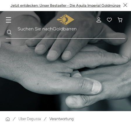
Jetzt entdecken: Unser Bestseller - Die Aguila Imperial Goldmünze
Suche
Suchen Sie nach
Goldbarren
Über Degussa
Verantwortung