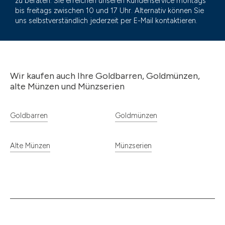
zu beraten. Sie erreichen unseren Kundenservice montags
bis freitags zwischen 10 und 17 Uhr. Alternativ können Sie
uns selbstverständlich jederzeit per E-Mail kontaktieren.
Wir kaufen auch Ihre Goldbarren, Goldmünzen,
alte Münzen und Münzserien
Goldbarren
Goldmünzen
Alte Münzen
Münzserien