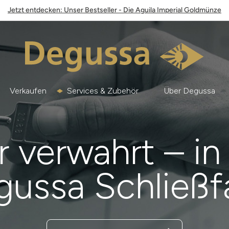
Jetzt entdecken: Unser Bestseller - Die Aguila Imperial Goldmünze
Verkaufen
Services & Zubehör
Über Degussa
r verwahrt – in
gussa Schließf