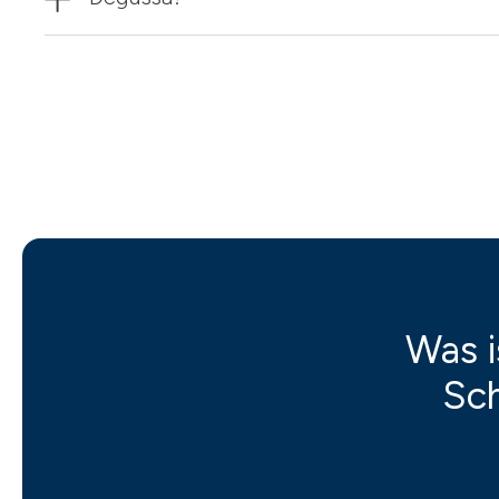
Was i
Sch