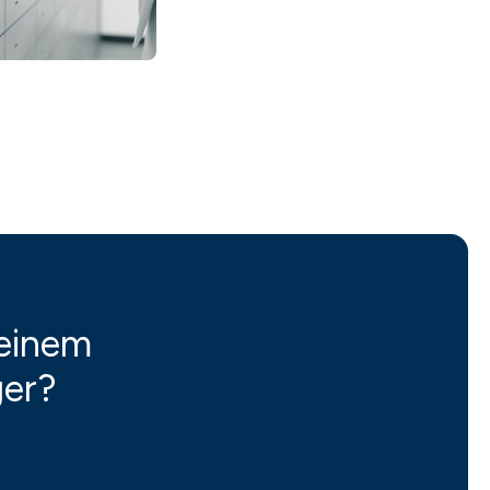
 einem
ger?