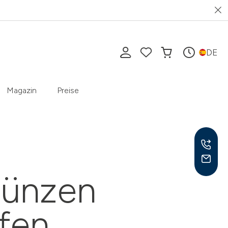
DE
Magazin
Preise
ünzen
Mo-F
10-1
ufen