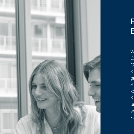
W
G
G
K
g
S
k
K
u
s
k