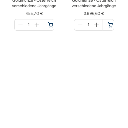
Goldmünze - Österreich
Goldmünze - Österreich
verschiedene Jahrgänge
verschiedene Jahrgänge
455,70 €
3.896,60 €
Menge
Menge
für
für
Warenkorb
Warenkorb