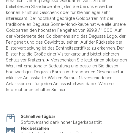
erhältlich. Der 5 g Degussa Goldbarren zählt zu den
beliebtesten Standardeinheit, den Sie bei uns erwerben
können. Er ist als Geschenk oder für Kleinanleger sehr
interessant. Der hochkant geprägte Goldbarren mit der
traditionellen Degussa Sonne-Mond-Raute hat wie alle unsere
Goldbarren den höchsten Feingehalt von 999,9 / 1.000. Auf
der Vorderseite des Goldbarrens sind das Degussa Logo, der
Feingehalt und das Gewicht zu sehen. Auf der Rückseite der
Blisterverpackung ist das Echtheitszertifikat zu erkennen. Der
Blister hat die Größe einer Visitenkarte und bietet sicheren
Schutz vor Kratzern. ➤ Verschenken Sie jetzt einen bleibenden
Wert mit emotionaler Bedeutung und bestellen Sie diesen
hochwertigen Degussa Barren im brandneuen Geschenketui –
inklusive Anlasskarte. Wählen Sie aus 14 verschiedenen
Anlasskarten– für jeden Anlass ist etwas dabei. Weitere
Informationen erhalten Sie hier.
Schnell verfügbar
Sofortversand dank hoher Lagerkapazität
Flexibel zahlen