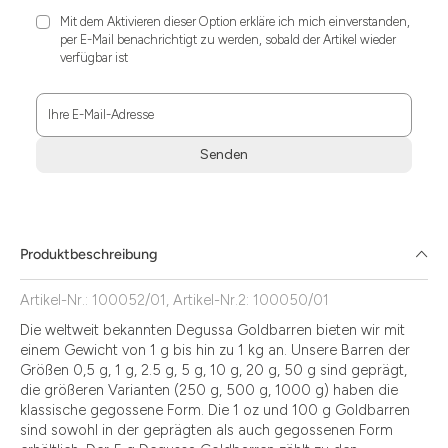
Mit dem Aktivieren dieser Option erkläre ich mich einverstanden,
per E-Mail benachrichtigt zu werden, sobald der Artikel wieder
verfügbar ist
Ihre E-Mail-Adresse
Senden
Zum
Absenden
müssen
Sie
Produktbeschreibung
die
Zustimmung
Artikel-Nr.: 100052/01, Artikel-Nr.2: 100050/01
aktivieren.
Die weltweit bekannten Degussa Goldbarren bieten wir mit
einem Gewicht von 1 g bis hin zu 1 kg an. Unsere Barren der
Größen 0,5 g, 1 g, 2.5 g, 5 g, 10 g, 20 g, 50 g sind geprägt,
die größeren Varianten (250 g, 500 g, 1000 g) haben die
klassische gegossene Form. Die 1 oz und 100 g Goldbarren
sind sowohl in der geprägten als auch gegossenen Form