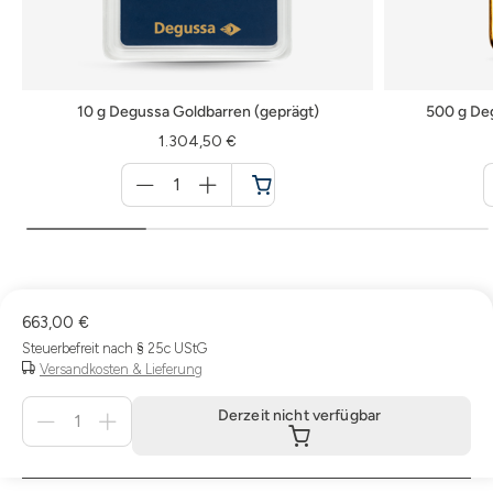
10 g Degussa Goldbarren (geprägt)
500 g De
1.304,50 €
Menge
für
Warenkorb
663,00 €
Steuerbefreit nach § 25c UStG
Versandkosten & Lieferung
Menge
Derzeit nicht verfügbar
für
Derzeit
nicht
verfügbar