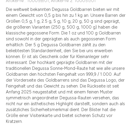
Artikel-Nr.: 100059/01, Artikel-Nr.2: 100051/01
Die weltweit bekannten Degussa Goldbarren bieten wir mit
einem Gewicht von 0,5 g bis hin zu 1 kg an. Unsere Barren der
Größen 0,5 g, 1 g, 2.5 g, 5 g, 10 g, 20 g, 50 g sind geprägt,
die größeren Varianten (250 g, 500 g, 1000 g) haben die
klassische gegossene Form. Die 1 oz und 100 g Goldbarren
sind sowohl in der geprägten als auch gegossenen Form
erhältlich. Der 5 g Degussa Goldbarren zählt zu den
beliebtesten Standardeinheit, den Sie bei uns erwerben
können. Er ist als Geschenk oder für Kleinanleger sehr
interessant. Der hochkant geprägte Goldbarren mit der
traditionellen Degussa Sonne-Mond-Raute hat wie alle unsere
Goldbarren den höchsten Feingehalt von 999,9 / 1.000. Auf
der Vorderseite des Goldbarrens sind das Degussa Logo, der
Feingehalt und das Gewicht zu sehen. Die Rückseite ist seit
Anfang 2025 neugestaltet und mit einem feinen Muster
symmetrisch angeordneter Degussa-Rauten versehen, das
nicht nur ein ästhetisches Highlight darstellt, sondern auch als
zusätzliches Sicherheitsmerkmal dient. Der Blister hat die
Größe einer Visitenkarte und bietet sicheren Schutz vor
Kratzern.