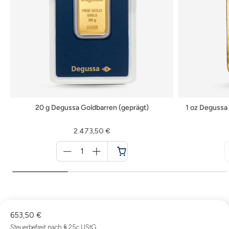
20 g Degussa Goldbarren (geprägt)
1 oz Degussa 
2.473,50 €
Menge
für
Warenkorb
653,50 €
Steuerbefreit nach § 25c UStG