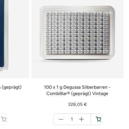
n (geprägt)
100 x 1 g Degussa Silberbarren -
CombiBar® (geprägt) Vintage
328,05 €
Menge
für
Warenkorb