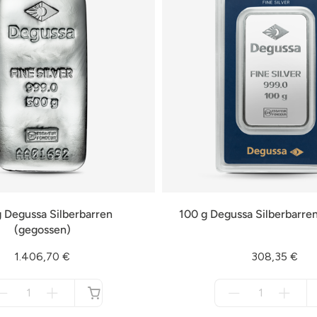
 Degussa Silberbarren
100 g Degussa Silberbarre
(gegossen)
1.406,70 €
308,35 €
Menge
Menge
für
für
nicht
nicht