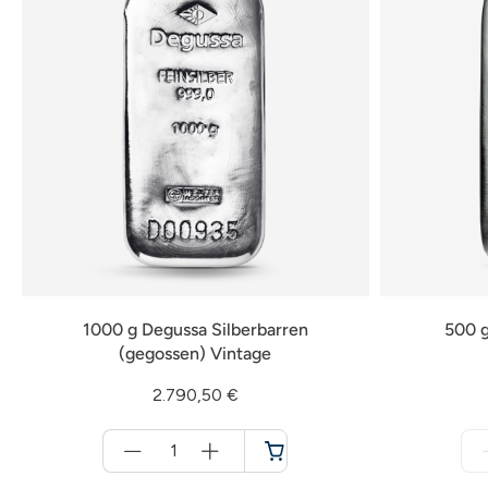
1000 g Degussa Silberbarren
500 g
(gegossen) Vintage
2.790,50 €
Menge
für
Warenkorb