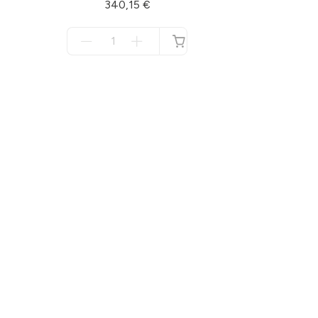
340,15 €
Menge
für
nicht
verfügbar