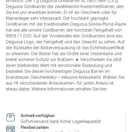
erhältlich. Der 1 g Degussa Goldbarren ist nach dem 0,5 g
Degussa Goldbarren der zweitkleinste Investmentbarren, den
Sie bei uns erwerben können. Er ist als Geschenk oder für
Kleinanleger sehr interessant. Der hochkant geprägte
Goldbarren mit der traditionellen Degussa Sonne-Mond-Raute
hat wie alle unsere Goldbarren den höchsten Feingehalt von
999,9 / 1.000. Auf der Vorderseite des Goldbarrens sind das
Degussa Logo, der Feingehalt und das Gewicht zu sehen. Auf
der Rückseite der Blisterverpackung ist das Echtheitszertifikat
zu erkennen. Der Blister hat die Größe einer Visitenkarte und
bietet sicheren Schutz vor Kratzern. ➤ Verschenken Sie jetzt
einen bleibenden Wert mit emotionaler Bedeutung und
bestellen Sie diesen hochwertigen Degussa Barren im
brandneuen Geschenketui – inklusive Anlasskarte. Wählen Sie
aus 14 verschiedenen Anlasskarten– für jeden Anlass ist
etwas dabei. Weitere Informationen erhalten Sie hier.
Schnell verfügbar
Sofortversand dank hoher Lagerkapazität
Flexibel zahlen