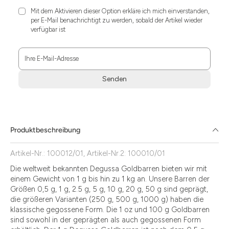
Mit dem Aktivieren dieser Option erkläre ich mich einverstanden,
per E-Mail benachrichtigt zu werden, sobald der Artikel wieder
verfügbar ist
Ihre E-Mail-Adresse
Senden
Zum
Absenden
müssen
Sie
Produktbeschreibung
die
Zustimmung
Artikel-Nr.: 100012/01, Artikel-Nr.2: 100010/01
aktivieren.
Die weltweit bekannten Degussa Goldbarren bieten wir mit
einem Gewicht von 1 g bis hin zu 1 kg an. Unsere Barren der
Größen 0,5 g, 1 g, 2.5 g, 5 g, 10 g, 20 g, 50 g sind geprägt,
die größeren Varianten (250 g, 500 g, 1000 g) haben die
klassische gegossene Form. Die 1 oz und 100 g Goldbarren
sind sowohl in der geprägten als auch gegossenen Form