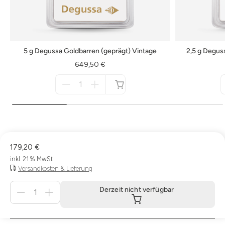
5 g Degussa Goldbarren (geprägt) Vintage
2,5 g Degus
649,50 €
Menge
für
nicht
verfügbar
179,20 €
inkl. 21 % MwSt
Versandkosten & Lieferung
Menge
Derzeit nicht verfügbar
für
Derzeit
nicht
verfügbar