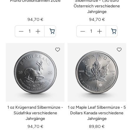
Pfund Großbritannien 2026
Silbermünze - 1,50 Euro
Österreich verschiedene
Jahrgänge
94,70 €
94,70 €
Menge
Menge
für
für
Warenkorb
Warenkorb
1 oz Krügerrand Silbermünze -
1 oz Maple Leaf Silbermünze - 5
Südafrika verschiedene
Dollars Kanada verschiedene
Jahrgänge
Jahrgänge
94,70 €
89,80 €