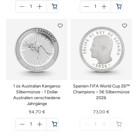
Menge
Menge
für
für
Warenkorb
Warenkorb
1 oz Australian Kangaroo
Spanien FIFA World Cup 26™
Silbermünze - 1 Dollar
Champions – 5€ Silbermünze
Australien verschiedene
2026
Jahrgänge
94,70 €
73,00 €
Menge
Menge
für
für
Warenkorb
nicht
verfügbar