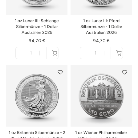
1 oz Lunar III: Schlange
1 oz Lunar III: Pferd
Silbermünze - 1 Dollar
Silbermünze - 1 Dollar
Australien 2025
Australien 2026
94,70 €
94,70 €
Menge
Menge
für
für
nicht
nicht
verfügbar
verfügbar
1 oz Britannia Silbermünze - 2
1 oz Wiener Philharmoniker