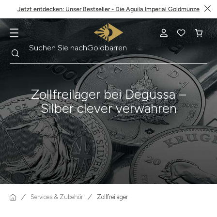
Jetzt entdecken: Unser Bestseller - Die Aguila Imperial Goldmünze
Suche
Suchen Sie nach
Goldbarren
Zollfreilager bei Degussa –
Silber clever verwahren
Services & Zubehör
Zollfreilager