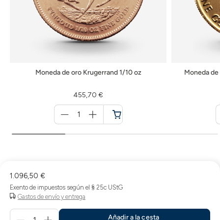
Moneda de oro Krugerrand 1/10 oz
Moneda de 
455,70 €
Menge
für
Cesta
de
la
compra
1.096,50 €
Exento de impuestos según el § 25c UStG
Gastos de envío y entrega
Menge
Añadir a la cesta