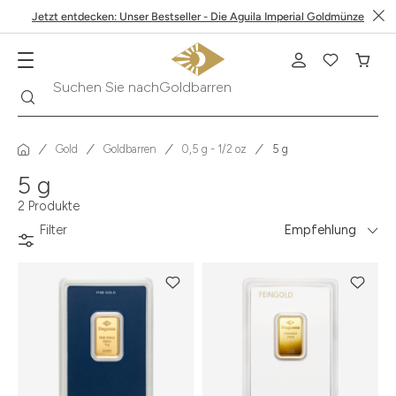
Jetzt entdecken: Unser Bestseller - Die Aguila Imperial Goldmünze
Suche
Suchen Sie nach
Goldbarren
Gold
Goldbarren
0,5 g - 1/2 oz
5 g
5 g
2 Produkte
Filter
Empfehlung