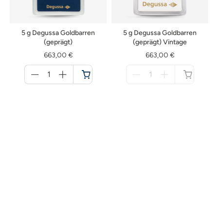
5 g Degussa Goldbarren
5 g Degussa Goldbarren
(geprägt)
(geprägt) Vintage
663,00 €
663,00 €
Menge
Menge
für
für
Warenkorb
nicht
verfügbar