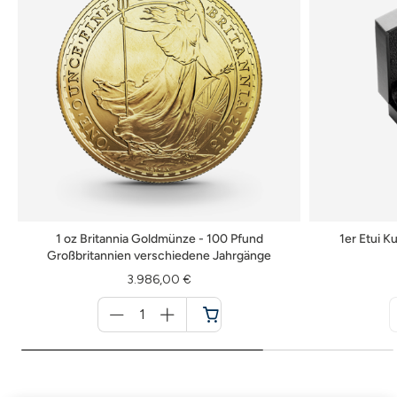
1 oz Britannia Goldmünze - 100 Pfund
1er Etui 
Großbritannien verschiedene Jahrgänge
3.986,00 €
Menge
für
Warenkorb