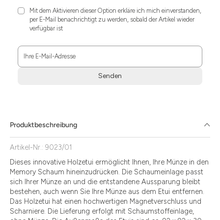
Mit dem Aktivieren dieser Option erkläre ich mich einverstanden,
per E-Mail benachrichtigt zu werden, sobald der Artikel wieder
verfügbar ist
Ihre E-Mail-Adresse
Senden
Zum
Absenden
müssen
Sie
Produktbeschreibung
die
Zustimmung
Artikel-Nr.: 9023/01
aktivieren.
Dieses innovative Holzetui ermöglicht Ihnen, Ihre Münze in den
Memory Schaum hineinzudrücken. Die Schaumeinlage passt
sich Ihrer Münze an und die entstandene Aussparung bleibt
bestehen, auch wenn Sie Ihre Münze aus dem Etui entfernen.
Das Holzetui hat einen hochwertigen Magnetverschluss und
Scharniere. Die Lieferung erfolgt mit Schaumstoffeinlage,