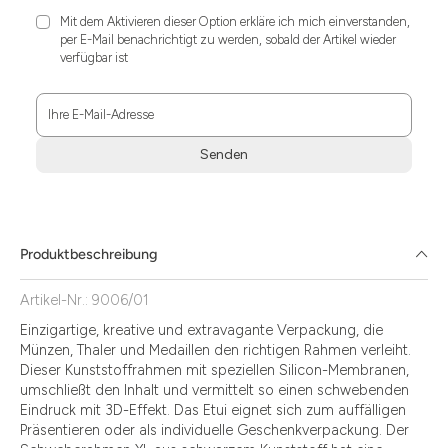
Mit dem Aktivieren dieser Option erkläre ich mich einverstanden,
per E-Mail benachrichtigt zu werden, sobald der Artikel wieder
verfügbar ist
Ihre E-Mail-Adresse
Senden
Zum
Absenden
müssen
Sie
Produktbeschreibung
die
Zustimmung
Artikel-Nr.: 9006/01
aktivieren.
Einzigartige, kreative und extravagante Verpackung, die
Münzen, Thaler und Medaillen den richtigen Rahmen verleiht.
Dieser Kunststoffrahmen mit speziellen Silicon-Membranen,
umschließt den Inhalt und vermittelt so einen schwebenden
Eindruck mit 3D-Effekt. Das Etui eignet sich zum auffälligen
Präsentieren oder als individuelle Geschenkverpackung. Der