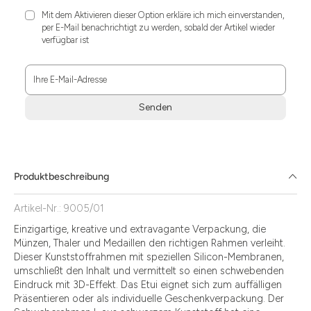
Mit dem Aktivieren dieser Option erkläre ich mich einverstanden,
per E-Mail benachrichtigt zu werden, sobald der Artikel wieder
verfügbar ist
Ihre E-Mail-Adresse
Senden
Zum
Absenden
müssen
Sie
Produktbeschreibung
die
Zustimmung
Artikel-Nr.: 9005/01
aktivieren.
Einzigartige, kreative und extravagante Verpackung, die
Münzen, Thaler und Medaillen den richtigen Rahmen verleiht.
Dieser Kunststoffrahmen mit speziellen Silicon-Membranen,
umschließt den Inhalt und vermittelt so einen schwebenden
Eindruck mit 3D-Effekt. Das Etui eignet sich zum auffälligen
Präsentieren oder als individuelle Geschenkverpackung. Der