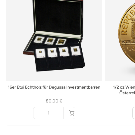
16er Etui Echtholz für Degussa Investmentbarren
1/2 oz Wie
Österre
80,00 €
Menge
für
nicht
verfügbar