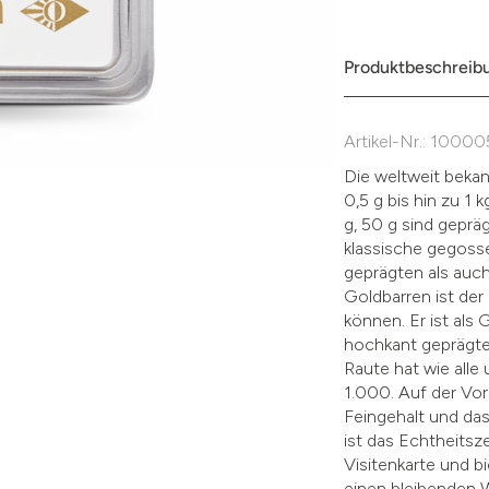
müssen
Sie
die
Produktbeschreib
Zustimmung
aktivieren.
Artikel-Nr.: 1000
Die weltweit beka
0,5 g bis hin zu 1 
g, 50 g sind geprä
klassische gegoss
geprägten als auc
Goldbarren ist der
können. Er ist als
hochkant geprägte
Raute hat wie alle
1.000. Auf der Vo
Feingehalt und das
ist das Echtheitsze
Visitenkarte und b
einen bleibenden 