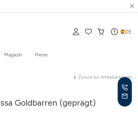
DE
Magazin
Preise
Zurück zur Artikelübersicht
ssa Goldbarren (geprägt)
Mo-F
10-1