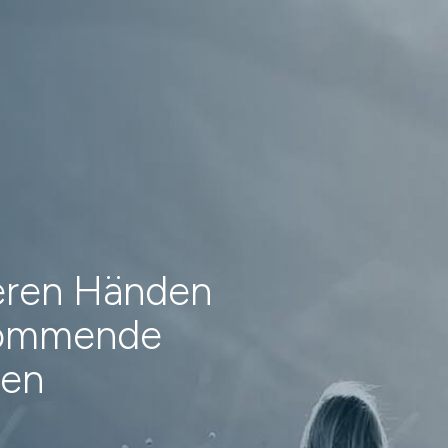
heren Händen
 kommende
nen