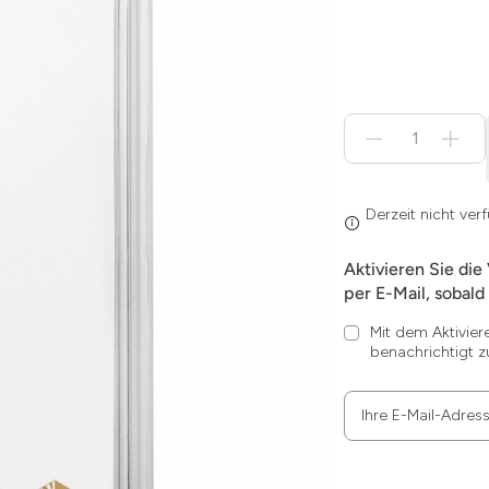
Menge
für
Derzeit
nicht
verfügbar
Derzeit nicht ver
Aktivieren Sie die
per E-Mail, sobald 
Mit dem Aktivier
benachrichtigt z
Ihre E-Mail-Adres
Zum
Absenden