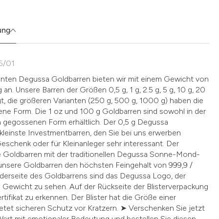
ung
05/01
nnten Degussa Goldbarren bieten wir mit einem Gewicht von
kg an. Unsere Barren der Größen 0,5 g, 1 g, 2.5 g, 5 g, 10 g, 20
gt, die größeren Varianten (250 g, 500 g, 1000 g) haben die
ene Form. Die 1 oz und 100 g Goldbarren sind sowohl in der
h gegossenen Form erhältlich. Der 0,5 g Degussa
 kleinste Investmentbarren, den Sie bei uns erwerben
 Geschenk oder für Kleinanleger sehr interessant. Der
 Goldbarren mit der traditionellen Degussa Sonne-Mond-
 unsere Goldbarren den höchsten Feingehalt von 999,9 /
rderseite des Goldbarrens sind das Degussa Logo, der
 Gewicht zu sehen. Auf der Rückseite der Blisterverpackung
rtifikat zu erkennen. Der Blister hat die Größe einer
ietet sicheren Schutz vor Kratzern. ➤ Verschenken Sie jetzt
Wert mit emotionaler Bedeutung und bestellen Sie diesen